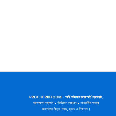
PROCHERBD.COM
-
স্মার্ট লাইফের জন্য স্মার্ট প্রোডাক্ট
,
মানসম্মত গ্যাজেট • ডিজিটাল সমাধান • আকর্ষণীয় অফার
অনলাইনে কিনুন, সহজ, দ্রুত ও নিরাপদে।