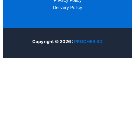
Privacy Policy
Delivery Policy
Copyright © 2026 :
PROCHER BD
Home
Account
Cart
Search
Customize
Reject All
Accept All
Powered by
✖
►
Necessary Cookies
Always Active
Necessary cookies enable essential site features like secure log-
ins and consent preference adjustments. They do not store