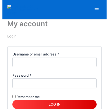
Required
Required
Skip
LinkedIn
WhatsApp
F
to
content
My account
Login
Username or email address
*
Password
*
Remember me
LOG IN