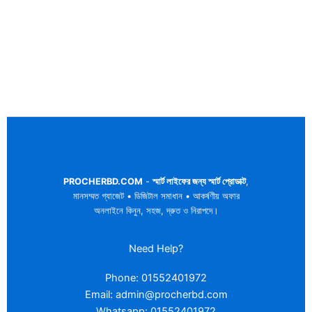
PROCHERBD.COM
-
স্মার্ট লাইফের জন্য স্মার্ট প্রোডাক্ট
,
মানসম্মত গ্যাজেট • ডিজিটাল সমাধান • আকর্ষণীয় অফার
অনলাইনে কিনুন, সহজ, দ্রুত ও নিরাপদে।
Need Help?
Phone: 01552401972
Email: admin@procherbd.com
Whatsapp: 01552401972