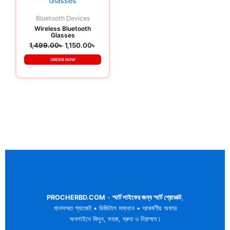
1,499.00৳ .
1,150.00৳ .
Bluetooth Devices
Wireless Bluetooth
Glasses
1,499.00
৳
1,150.00
৳
ORDER NOW
PROCHERBD.COM
-
স্মার্ট লাইফের জন্য স্মার্ট প্রোডাক্ট
,
মানসম্মত গ্যাজেট • ডিজিটাল সমাধান • আকর্ষণীয় অফার
অনলাইনে কিনুন, সহজ, দ্রুত ও নিরাপদে।