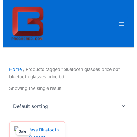
Skip
to
content
Home
/ Products tagged “bluetooth glasses price bd”
bluetooth glasses price bd
Showing the single result
Original
Current
price
price
Sale!
was:
is: