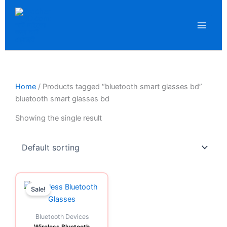
Skip
to
content
Home
/ Products tagged “bluetooth smart glasses bd”
bluetooth smart glasses bd
Showing the single result
Original
Current
price
price
Sale!
was:
is:
1,499.00৳ .
1,150.00৳ .
Bluetooth Devices
Wireless Bluetooth