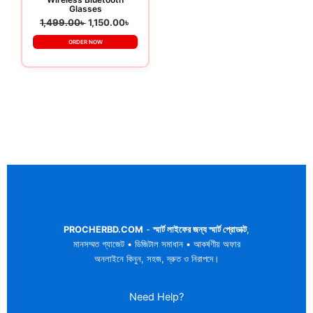
Glasses
1,499.00
৳
1,150.00
৳
ORDER NOW
PROCHERBD.COM
-
স্মার্ট লাইফের জন্য স্মার্ট প্রোডাক্ট
,
মানসম্মত গ্যাজেট • ডিজিটাল সমাধান • আকর্ষণীয় অফার
অনলাইনে কিনুন, সহজ, দ্রুত ও নিরাপদে।
Need Help?