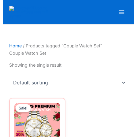
Skip
to
content
Home
/ Products tagged “Couple Watch Set”
Couple Watch Set
Showing the single result
Original
Current
price
price
Sale!
was:
is:
1,450.00৳ .
1,290.00৳ .