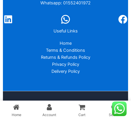
Whatsapp: 01552401972
Useful Links
Home
Terms & Conditions
Returns & Refunds Policy
Privacy Policy
Delivery Policy
Copyright © 2026 :
PROCHER BD
Home
Account
Cart
Search