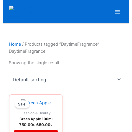
Skip
to
content
Home
/ Products tagged “DaytimeFragrance”
DaytimeFragrance
Showing the single result
Original
Current
price
price
Sale!
was:
is:
750.00৳ .
650.00৳ .
Fashion & Beauty
Green Apple 100ml
750.00
৳
650.00
৳