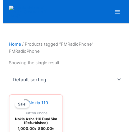
Skip
to
content
Home
/ Products tagged “FMRadioPhone”
FMRadioPhone
Showing the single result
Original
Current
price
price
Sale!
was:
is:
1,000.00৳ .
850.00৳ .
Button Phone
Nokia Asha 110 Dual Sim
(Refurbished)
1,000.00
৳
850.00
৳