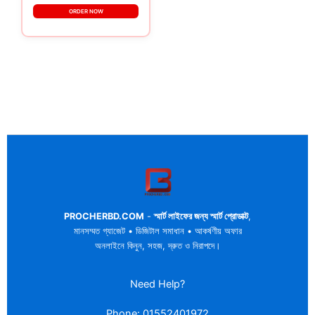
ORDER NOW
PROCHERBD.COM
-
স্মার্ট লাইফের জন্য স্মার্ট প্রোডাক্ট
,
মানসম্মত গ্যাজেট • ডিজিটাল সমাধান • আকর্ষণীয় অফার
অনলাইনে কিনুন, সহজ, দ্রুত ও নিরাপদে।
Need Help?
Phone: 01552401972