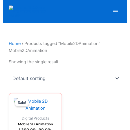
Skip
to
content
Home
/ Products tagged “Mobile2DAnimation”
Mobile2DAnimation
Showing the single result
Original
Current
price
price
Sale!
was:
is:
1,300.00৳ .
99.00৳ .
Digital Products
Mobile 2D Animation
1,300.00
৳
99.00
৳