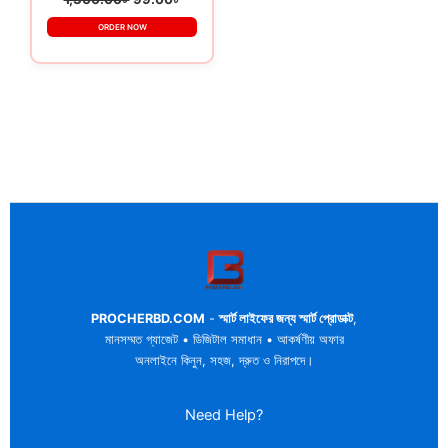
ORDER NOW
PROCHERBD.COM
-
স্মার্ট লাইফের জন্য স্মার্ট প্রোডাক্ট
,
মানসম্মত গ্যাজেট • ডিজিটাল সমাধান • আকর্ষণীয় অফার
অনলাইনে কিনুন, সহজ, দ্রুত ও নিরাপদে।
Need Help?