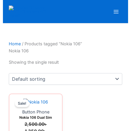
Skip
LinkedIn
WhatsApp
F
to
content
Home
/ Products tagged “Nokia 106”
Nokia 106
Showing the single result
Original
Current
Sale!
price
price
was:
is:
Button Phone
Nokia 106 Dual Sim
2,500.00৳ .
1,350.00৳ .
2,500.00
৳