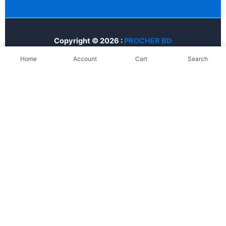
Copyright © 2026 :
PROCHER BD
Home
Account
Cart
Search
Customize
Reject All
Accept All
Powered by
✖
►
Necessary Cookies
Always Active
Necessary cookies enable essential site features like secure log-
ins and consent preference adjustments. They do not store
personal data.
None
►
Functional Cookies
Remark
Functional cookies support features like content sharing on social
media, collecting feedback, and enabling third-party tools.