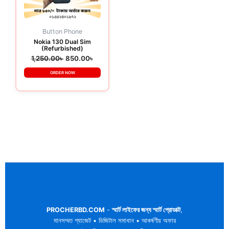
Button Phone
Nokia 130 Dual Sim
(Refurbished)
1,250.00
৳
850.00
৳
ORDER NOW
PROCHERBD.COM
-
স্মার্ট লাইফের জন্য স্মার্ট প্রোডাক্ট
,
মানসম্মত গ্যাজেট • ডিজিটাল সমাধান • আকর্ষণীয় অফার