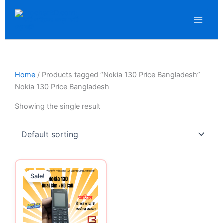
Skip
to
content
Home
/ Products tagged “Nokia 130 Price Bangladesh”
Nokia 130 Price Bangladesh
Showing the single result
Original
Current
price
price
Sale!
was:
is:
1,250.00৳ .
850.00৳ .