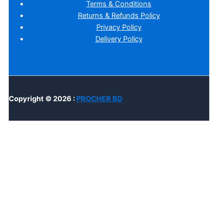
Terms & Conditions
Returns & Refunds Policy
Privacy Policy
Delivery Policy
Copyright © 2026 :
PROCHER BD
Home
Account
Cart
Search
Customize
Reject All
Accept All
Powered by
✖
►
Necessary Cookies
Always Active