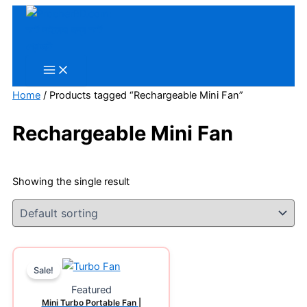
Skip
to
content
Home
/ Products tagged “Rechargeable Mini Fan”
Rechargeable Mini Fan
Showing the single result
Original
Current
Sale!
price
price
was:
is:
Featured
Mini Turbo Portable Fan |
1,300.00৳ .
1,200.00৳ .