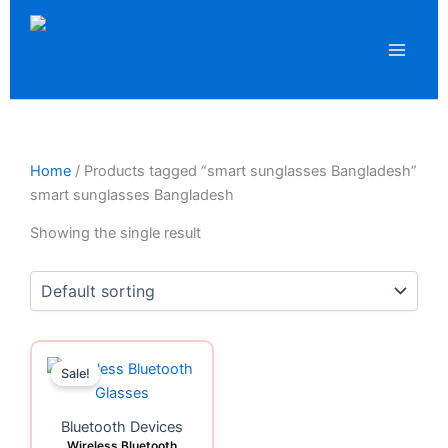
Skip
LinkedIn
WhatsApp
F
to
content
Home
/ Products tagged “smart sunglasses Bangladesh”
smart sunglasses Bangladesh
Showing the single result
Original
Current
Sale!
price
price
was:
is:
1,499.00৳ .
1,150.00৳ .
Bluetooth Devices
Wireless Bluetooth