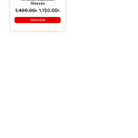
Glasses
1,499.00
৳
1,150.00
৳
ORDER NOW