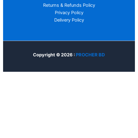
Returns & Refunds Policy
Privacy Policy
Delivery Policy
Copyright © 2026 :
PROCHER BD
Home
Account
Cart
Search
Customize
Reject All
Accept All
Powered by
✖
►
Necessary Cookies
Always Active