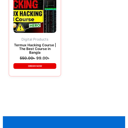
550.00৳ .
99.00৳ .
Digital Products
Termux Hacking Course |
The Best Course in
Bangla
550.00
৳
99.00
৳
ORDER NOW