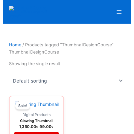
Skip
to
content
Home
/ Products tagged “ThumbnailDesignCourse”
ThumbnailDesignCourse
Showing the single result
Original
Current
price
price
Sale!
was:
is:
1,350.00৳ .
99.00৳ .
Digital Products
Glowing Thumbnail
1,350.00
৳
99.00
৳