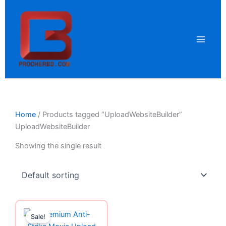
Skip
to
content
Home
/ Products tagged “UploadWebsiteBuilder”
UploadWebsiteBuilder
Showing the single result
Original
Current
price
price
Sale!
was:
is: