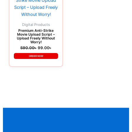
590.00৳ .
99.00৳ .
Digital Products
Premium Anti-Strike
Movie Upload Script –
Upload Freely Without
Worry!
590.00
৳
99.00
৳
ORDER NOW