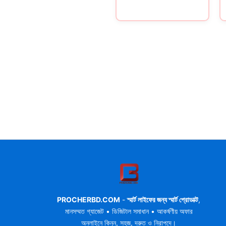
PROCHERBD.COM
-
স্মার্ট লাইফের জন্য স্মার্ট প্রোডাক্ট
,
মানসম্মত গ্যাজেট • ডিজিটাল সমাধান • আকর্ষণীয় অফার
অনলাইনে কিনুন, সহজ, দ্রুত ও নিরাপদে।