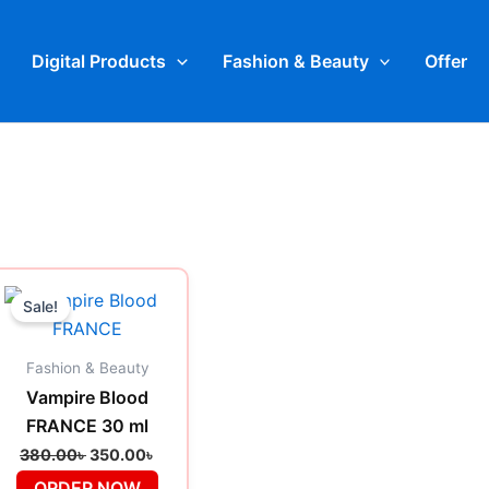
Digital Products
Fashion & Beauty
Offer
Original
Current
price
price
Sale!
was:
is:
.
380.00৳ .
350.00৳ .
Fashion & Beauty
Vampire Blood
FRANCE 30 ml
380.00
৳
350.00
৳
ORDER NOW