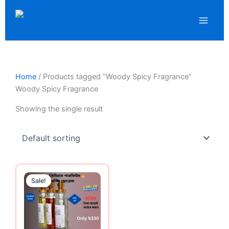
Skip
to
content
Home
/ Products tagged “Woody Spicy Fragrance”
Woody Spicy Fragrance
Showing the single result
Original
Current
price
price
Sale!
was:
is:
400.00৳ .
330.00৳ .