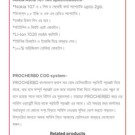
*Nokia 107 এ ২ সিম ও মেমোরী কার্ড সাপোর্টেড upto 2gb.
*ডিসপ্লে ১.৮ ইঞ্চি ও এফ এম রেডিও সাপোর্টেড।
*চার্জার চিকন পিন এর হবে।
*স্টাইলিশ ও কিউট ছোট মোবাইল।
*Li-Ion 1020 mAh ব্যাটারি।
*ইউনিক ডিজাইন ও ইমোজি দিয়ে নাম্বার সেভ।
*১০০% অরিজিনাল নোকিয়া মোবাইল।
PROCHERBD COD system-
PROCHERBD বাংলাদেশে ক্যাশ অন হোম ডেলিভারীতে প্রতিটি প্রডাক্ট দিয়ে
থাকে, ঘরে বসে সম্পূর্ন প্রডাক্ট চেক করে তারপর টাকা দিতে পারবেন এবং পছন্দ না
হলে রয়েছে সাথে সাথে রিটার্ন এর সুব্যবস্থা। তাছাড়া PROCHERBD বছর এর
সার্ভিস ওয়ারেন্টি দিয়ে থাকে প্রতিটি প্রডাক্ট এর সাথে। এই সময়ের মধ্য কাস্টমার
অর্ডারকৃত যে কোনো পণ্য ফ্রিতে সার্ভিস নেওয়ার সুবিধা ভোগ করতে পারবেন।
বিস্তারিত জানতে অথবা সার্ভিস নিতে আমাদের হোটাসএফ নাম্বারে যোগাযোগ
করুন।
Related products