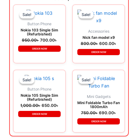
Original
Current
Original
Current
price
price
price
price
Sale!
Sale!
Sale!
Sale!
was:
is:
was:
is:
950.00৳ .
700.00৳ .
800.00৳ .
600.00৳ .
Button Phone
Nokia 103 Single Sim
Accessories
(Refurbished)
Nick fan model x9
950.00
৳
700.00
৳
800.00
৳
600.00
৳
ORDER NOW
ORDER NOW
Original
Current
Original
Current
price
price
price
price
Sale!
Sale!
Sale!
Sale!
was:
is:
was:
is:
1,000.00৳ .
650.00৳ .
750.00৳ .
690.00৳ .
Button Phone
Nokia 105 Single Sim
Mini Gadgets
(Refurbished)
Mini Foldable Turbo Fan
1,000.00
৳
650.00
৳
1800mAh
750.00
৳
690.00
৳
ORDER NOW
ORDER NOW